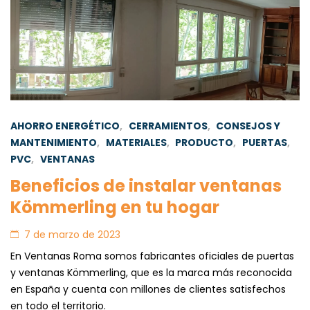
AHORRO ENERGÉTICO
,
CERRAMIENTOS
,
CONSEJOS Y
MANTENIMIENTO
,
MATERIALES
,
PRODUCTO
,
PUERTAS
,
PVC
,
VENTANAS
Beneficios de instalar ventanas
Kömmerling en tu hogar
7 de marzo de 2023
En Ventanas Roma somos fabricantes oficiales de puertas
y ventanas Kömmerling, que es la marca más reconocida
en España y cuenta con millones de clientes satisfechos
en todo el territorio.