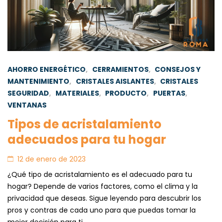
AHORRO ENERGÉTICO
,
CERRAMIENTOS
,
CONSEJOS Y
MANTENIMIENTO
,
CRISTALES AISLANTES
,
CRISTALES
SEGURIDAD
,
MATERIALES
,
PRODUCTO
,
PUERTAS
,
VENTANAS
Tipos de acristalamiento
adecuados para tu hogar
12 de enero de 2023
¿Qué tipo de acristalamiento es el adecuado para tu
hogar? Depende de varios factores, como el clima y la
privacidad que deseas. Sigue leyendo para descubrir los
pros y contras de cada uno para que puedas tomar la
mejor decisión para ti.