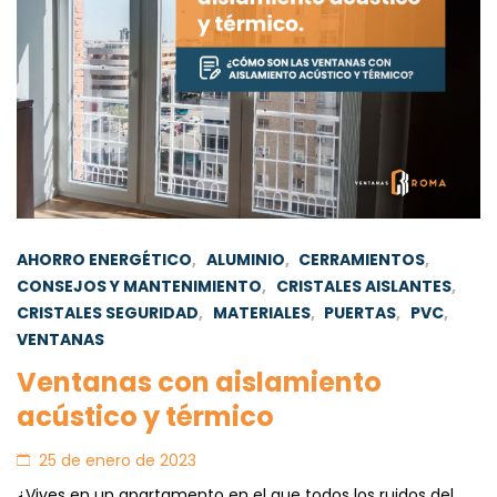
AHORRO ENERGÉTICO
,
ALUMINIO
,
CERRAMIENTOS
,
CONSEJOS Y MANTENIMIENTO
,
CRISTALES AISLANTES
,
CRISTALES SEGURIDAD
,
MATERIALES
,
PUERTAS
,
PVC
,
VENTANAS
Ventanas con aislamiento
acústico y térmico
25 de enero de 2023
¿Vives en un apartamento en el que todos los ruidos del