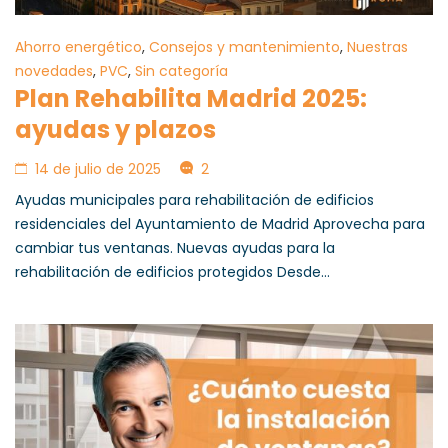
Ahorro energético
,
Consejos y mantenimiento
,
Nuestras
novedades
,
PVC
,
Sin categoría
Plan Rehabilita Madrid 2025:
ayudas y plazos
14 de julio de 2025
2
Ayudas municipales para rehabilitación de edificios
residenciales del Ayuntamiento de Madrid Aprovecha para
cambiar tus ventanas. Nuevas ayudas para la
rehabilitación de edificios protegidos Desde...