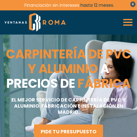
Financiación sin intereses
hasta 12 meses.
X
CARPINTERÍA DE PVC
Y ALUMINIO
A
PRECIOS DE
FÁBRICA
EL MEJOR SERVICIO DE CARPINTERÍA DE PVC Y
ALUMINIO. FABRICACIÓN E INSTALACIÓN EN
MADRID.
PIDE TU PRESUPUESTO