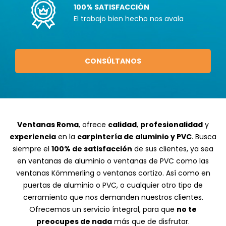
100% SATISFACCIÓN
El trabajo bien hecho nos avala
CONSÚLTANOS
Ventanas Roma
, ofrece
calidad
,
profesionalidad
y
experiencia
en la
carpintería de aluminio y PVC
. Busca
siempre el
100% de satisfacción
de sus clientes, ya sea
en ventanas de aluminio o
ventanas de PVC
como las
ventanas Kömmerling
o
ventanas cortizo
. Así como en
puertas de aluminio
o PVC, o cualquier otro tipo de
cerramiento
que nos demanden nuestros clientes.
Ofrecemos un servicio íntegral, para que
no te
preocupes de nada
más que de disfrutar.