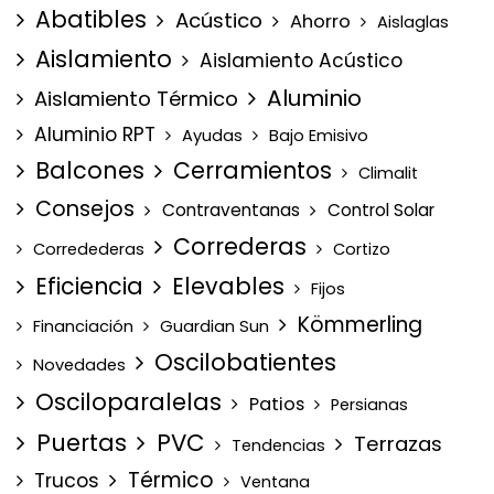
Abatibles
Acústico
Ahorro
Aislaglas
Aislamiento
Aislamiento Acústico
Aluminio
Aislamiento Térmico
Aluminio RPT
Ayudas
Bajo Emisivo
Balcones
Cerramientos
Climalit
Consejos
Contraventanas
Control Solar
Correderas
Corredederas
Cortizo
Eficiencia
Elevables
Fijos
Kömmerling
Financiación
Guardian Sun
Oscilobatientes
Novedades
Osciloparalelas
Patios
Persianas
Puertas
PVC
Terrazas
Tendencias
Térmico
Trucos
Ventana