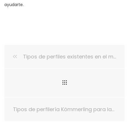
ayudarte.
Tipos de perfiles existentes en el mercado para las ventanas de tu hogar
Tipos de perfilería Kömmerling para las ventanas de tu hogar