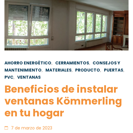
AHORRO ENERGÉTICO
,
CERRAMIENTOS
,
CONSEJOS Y
MANTENIMIENTO
,
MATERIALES
,
PRODUCTO
,
PUERTAS
,
PVC
,
VENTANAS
Beneficios de instalar
ventanas Kömmerling
en tu hogar
7 de marzo de 2023