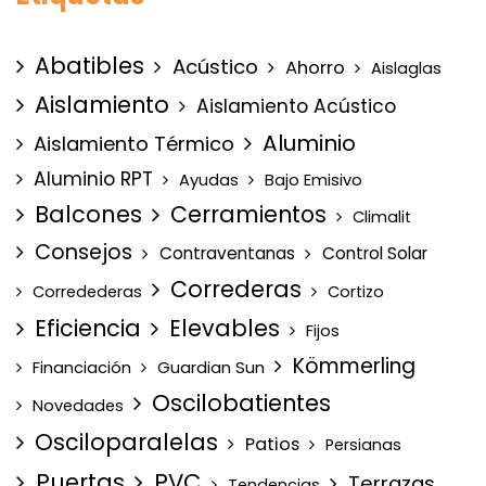
Abatibles
Acústico
Ahorro
Aislaglas
Aislamiento
Aislamiento Acústico
Aluminio
Aislamiento Térmico
Aluminio RPT
Ayudas
Bajo Emisivo
Balcones
Cerramientos
Climalit
Consejos
Contraventanas
Control Solar
Correderas
Corredederas
Cortizo
Eficiencia
Elevables
Fijos
Kömmerling
Financiación
Guardian Sun
Oscilobatientes
Novedades
Osciloparalelas
Patios
Persianas
Puertas
PVC
Terrazas
Tendencias