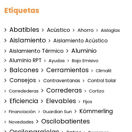
Etiquetas
Abatibles
Acústico
Ahorro
Aislaglas
Aislamiento
Aislamiento Acústico
Aluminio
Aislamiento Térmico
Aluminio RPT
Ayudas
Bajo Emisivo
Balcones
Cerramientos
Climalit
Consejos
Contraventanas
Control Solar
Correderas
Corredederas
Cortizo
Eficiencia
Elevables
Fijos
Kömmerling
Financiación
Guardian Sun
Oscilobatientes
Novedades
Osciloparalelas