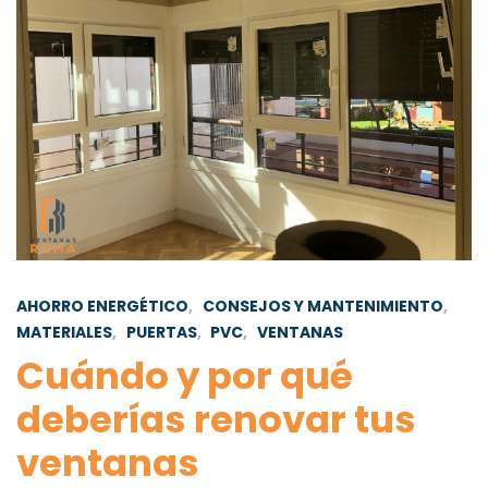
AHORRO ENERGÉTICO
,
CONSEJOS Y MANTENIMIENTO
,
MATERIALES
,
PUERTAS
,
PVC
,
VENTANAS
Cuándo y por qué
deberías renovar tus
ventanas