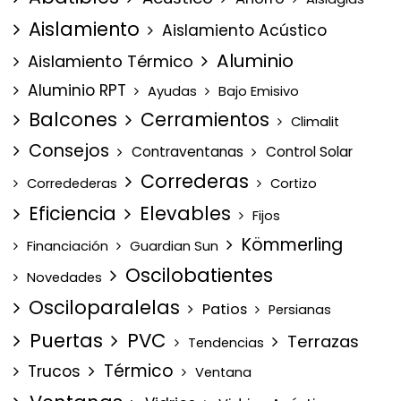
Aislamiento
Aislamiento Acústico
Aluminio
Aislamiento Térmico
Aluminio RPT
Ayudas
Bajo Emisivo
Balcones
Cerramientos
Climalit
Consejos
Contraventanas
Control Solar
Correderas
Corredederas
Cortizo
Eficiencia
Elevables
Fijos
Kömmerling
Financiación
Guardian Sun
Oscilobatientes
Novedades
Osciloparalelas
Patios
Persianas
Puertas
PVC
Terrazas
Tendencias
Térmico
Trucos
Ventana