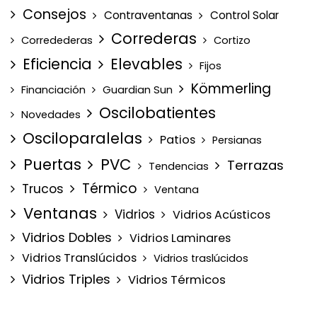
Consejos
Contraventanas
Control Solar
Correderas
Corredederas
Cortizo
Eficiencia
Elevables
Fijos
Kömmerling
Financiación
Guardian Sun
Oscilobatientes
Novedades
Osciloparalelas
Patios
Persianas
Puertas
PVC
Terrazas
Tendencias
Térmico
Trucos
Ventana
Ventanas
Vidrios
Vidrios Acústicos
Vidrios Dobles
Vidrios Laminares
Vidrios Translúcidos
Vidrios traslúcidos
Vidrios Triples
Vidrios Térmicos